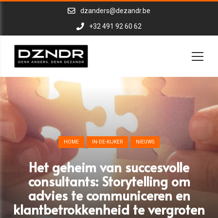
dzanders@dezandr.be
+32 491 92 60 62
HOME
IN-DE-KIJKER
NIEUWS
Het geheim van succesvolle
consultants: Storytelling om
advies te communiceren en
klantbetrokkenheid te vergroten