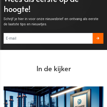
hoogte!
Schrijf je hier in voor onze nieuwsbrief en ontvang als eerste
de laatste tips en nieuwtjes.
In de kijker