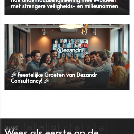
met strengere veiligheids- en milieunormen
🎉 Feestelijke Groeten van Dezandr
Consultancy! 🎉
Wees als eerste op de
SHARE